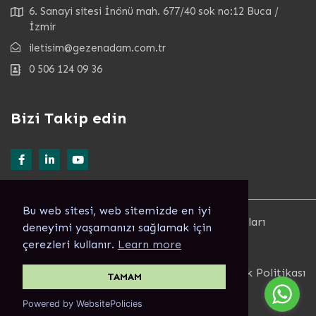
6. Sanayi sitesi İnönü mah. 677/40 sok no:12 Buca /
İzmir
iletisim@gezenadam.com.tr
0 506 124 09 36
Bizi Takip edin
Bu web sitesi, web sitemizde en iyi
© Copyright 2022. GEZENADAM ® Tüm Hakları
deneyimi yaşamanızı sağlamak için
Saklıdır Alıntı Yapılamaz.
çerezleri kullanır.
Learn more
Developed by
Tazefikirler - THINKCUBY
Şartlar ve koşullar
Gizlilik Politikası
TAMAM
Powered by WebsitePolicies