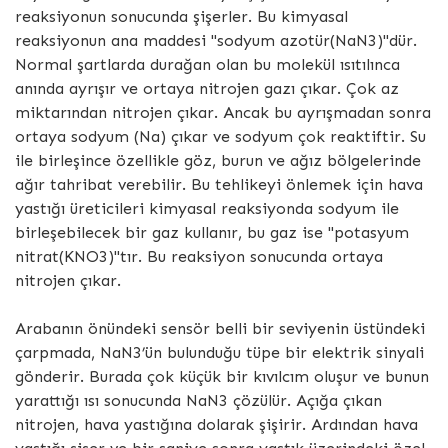
reaksiyonun sonucunda şişerler. Bu kimyasal
reaksiyonun ana maddesi "sodyum azotür(NaN3)"dür.
Normal şartlarda durağan olan bu molekül ısıtılınca
anında ayrışır ve ortaya nitrojen gazı çıkar. Çok az
miktarından nitrojen çıkar. Ancak bu ayrışmadan sonra
ortaya sodyum (Na) çıkar ve sodyum çok reaktiftir. Su
ile birleşince özellikle göz, burun ve ağız bölgelerinde
ağır tahribat verebilir. Bu tehlikeyi önlemek için hava
yastığı üreticileri kimyasal reaksiyonda sodyum ile
birleşebilecek bir gaz kullanır, bu gaz ise "potasyum
nitrat(KNO3)"tır. Bu reaksiyon sonucunda ortaya
nitrojen çıkar.
Arabanın önündeki sensör belli bir seviyenin üstündeki
çarpmada, NaN3’ün bulunduğu tüpe bir elektrik sinyali
gönderir. Burada çok küçük bir kıvılcım oluşur ve bunun
yarattığı ısı sonucunda NaN3 çözülür. Açığa çıkan
nitrojen, hava yastığına dolarak şişirir. Ardından hava