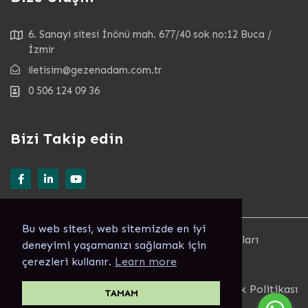
6. Sanayi sitesi İnönü mah. 677/40 sok no:12 Buca /
İzmir
iletisim@gezenadam.com.tr
0 506 124 09 36
Bizi Takip edin
Bu web sitesi, web sitemizde en iyi
© Copyright 2022. GEZENADAM ® Tüm Hakları
deneyimi yaşamanızı sağlamak için
Saklıdır Alıntı Yapılamaz.
çerezleri kullanır.
Learn more
Developed by
Tazefikirler - THINKCUBY
Şartlar ve koşullar
Gizlilik Politikası
TAMAM