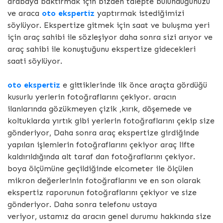
arabaya baktırmak için bizden talepte bulunduğunuzu
ve araca
oto ekspertiz
yaptırmak istediğimizi
söylüyor. Ekspertize gitmek için saat ve buluşma yeri
için araç sahibi ile sözleşiyor daha sonra sizi arıyor ve
araç sahibi ile konuştuğunu ekspertize gidecekleri
saati söylüyor.
oto ekspertiz
e gittiklerinde ilk önce araçta gördüğü
kusurlu yerlerin fotoğraflarını çekiyor. aracın
ilanlarında gözükmeyen çizik ,kırık, döşemede ve
koltuklarda yırtık gibi yerlerin fotoğraflarını çekip size
gönderiyor, Daha sonra araç ekspertize girdiğinde
yapılan işlemlerin fotoğraflarını çekiyor araç lifte
kaldırıldığında alt taraf dan fotoğraflarını çekiyor.
boya ölçümüne geçildiğinde elcometer ile ölçülen
mikron değerlerinin fotoğraflarını ve en son olarak
ekspertiz raporunun fotoğraflarını çekiyor ve size
gönderiyor. Daha sonra telefonu ustaya
veriyor, ustamız da aracın genel durumu hakkında size