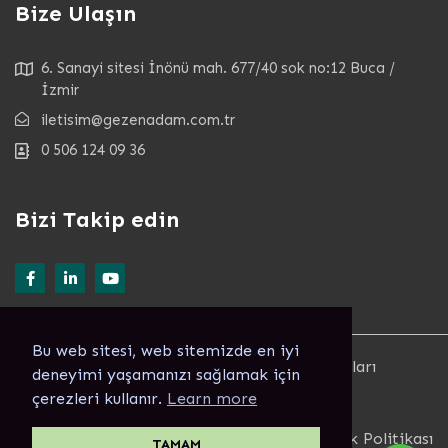
Bize Ulaşın
6. Sanayi sitesi İnönü mah. 677/40 sok no:12 Buca /
İzmir
iletisim@gezenadam.com.tr
0 506 124 09 36
Bizi Takip edin
Bu web sitesi, web sitemizde en iyi
© Copyright 2022. GEZENADAM ® Tüm Hakları
deneyimi yaşamanızı sağlamak için
Saklıdır Alıntı Yapılamaz.
çerezleri kullanır.
Learn more
Developed by
Tazefikirler - THINKCUBY
Şartlar ve koşullar
Gizlilik Politikası
TAMAM