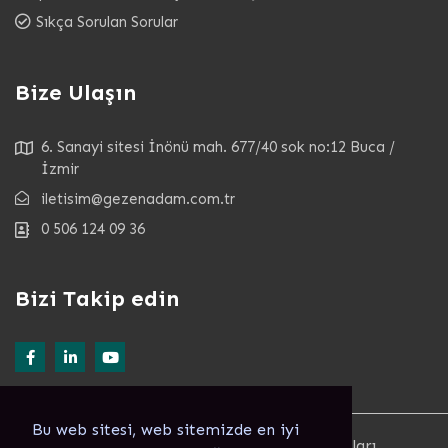
Sıkça Sorulan Sorular
Bize Ulaşın
6. Sanayi sitesi İnönü mah. 677/40 sok no:12 Buca /
İzmir
iletisim@gezenadam.com.tr
0 506 124 09 36
Bizi Takip edin
Bu web sitesi, web sitemizde en iyi
© Copyright 2022. GEZENADAM ® Tüm Hakları